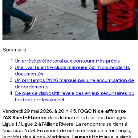
Sommaire
Un arrêté préfectoral aux contours très précis
Une rivalité entre clubs marquée par trois incidents
documentés
Un printemps 2026 marqué par une accumulation de
débordements
Ce que ce dispositif révèle des enjeux sécuritaires du
football professionnel
Vendredi 29 mai 2026, à 20 h 45, l'
OGC Nice affronte
l'AS Saint-Étienne
dans le match retour des barrages
Ligue 1 / Ligue 2 à l'Allianz Riviera. La rencontre se tient
à
huis clos total
. En amont de cette échéance à fort enjeu,
le préfet des Alpes-Maritimes,
Laurent Hottiaux
, a signé