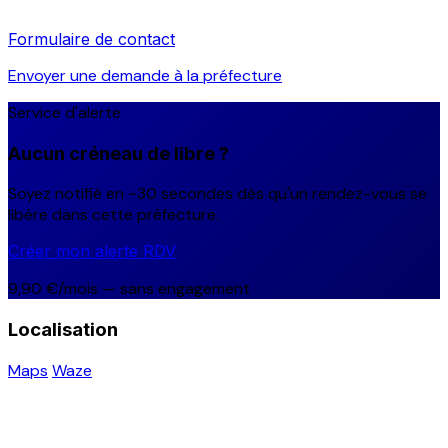
Formulaire de contact
Envoyer une demande à la préfecture
Service d'alerte
Aucun créneau de libre ?
Soyez notifié en ~30 secondes dès qu'un rendez-vous se
libère dans cette préfecture.
Créer mon alerte RDV
9,90 €/mois — sans engagement
Localisation
Maps
Waze