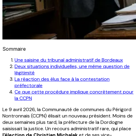
Sommaire
Une saisine du tribunal administratif de Bordeaux
Deux situations individuelles, une même question de
légitimité
La réaction des élus face à la contestation
préfectorale
Ce que cette procédure implique concrètement pour
la CCPN
Le 9 avril 2026, la Communauté de communes du Périgord
Nontronnais (CCPN) élisait un nouveau président. Moins de
deux semaines plus tard, la préfecture de la Dordogne
saisissait la justice. Un recours administratif rare, qui place
l'élection de Christian Michalak
et de ses vice-