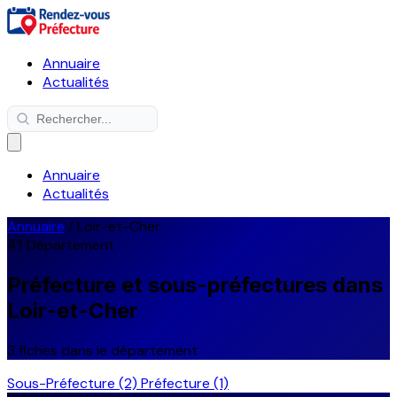
Annuaire
Actualités
Annuaire
Actualités
Annuaire
/
Loir-et-Cher
41
Département
Préfecture et sous-préfectures dans
Loir-et-Cher
3 fiches dans le département
Sous-Préfecture
(2)
Préfecture
(1)