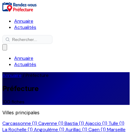
Annuaire
Actualités
Annuaire
Actualités
Annuaire
/
Préfecture
Préfecture
100 fiches
Villes principales
Carcassonne
(1)
Cayenne
(1)
Bastia
(1)
Ajaccio
(1)
Tulle
(1)
La Rochelle
(1)
Angoulême
(1)
Aurillac
(1)
Caen
(1)
Marseille