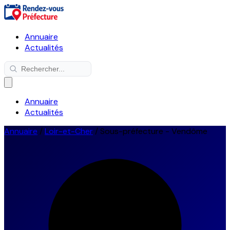
Annuaire
Actualités
Annuaire
Actualités
Annuaire
/
Loir-et-Cher
/
Sous-préfecture - Vendôme