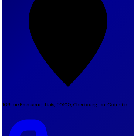
106 rue Emmanuel-Liais, 50100, Cherbourg-en-Cotentin