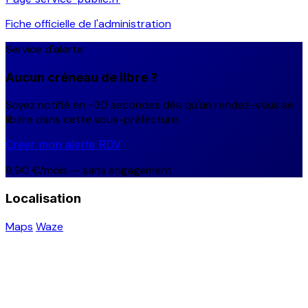
Fiche officielle de l'administration
Service d'alerte
Aucun créneau de libre ?
Soyez notifié en ~30 secondes dès qu'un rendez-vous se
libère dans cette sous-préfecture.
Créer mon alerte RDV
9,90 €/mois — sans engagement
Localisation
Maps
Waze