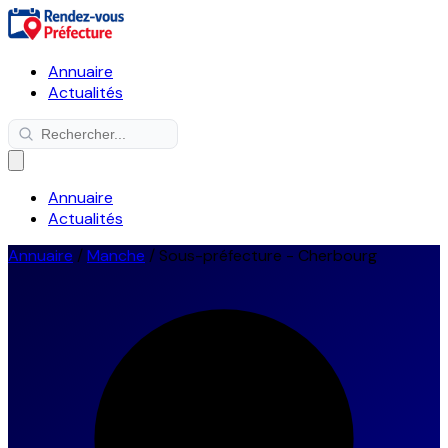
Annuaire
Actualités
Annuaire
Actualités
Annuaire
/
Manche
/
Sous-préfecture - Cherbourg