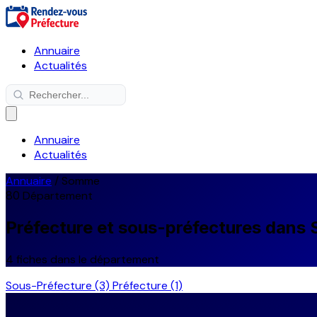
Annuaire
Actualités
Annuaire
Actualités
Annuaire
/
Somme
80
Département
Préfecture et sous-préfectures dan
4 fiches dans le département
Sous-Préfecture
(3)
Préfecture
(1)