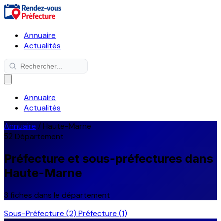
Annuaire
Actualités
Annuaire
Actualités
Annuaire
/
Haute-Marne
52
Département
Préfecture et sous-préfectures dans
Haute-Marne
3 fiches dans le département
Sous-Préfecture
(2)
Préfecture
(1)