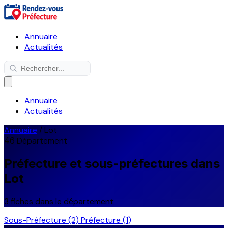
Annuaire
Actualités
Annuaire
Actualités
Annuaire
/
Lot
46
Département
Préfecture et sous-préfectures dans
Lot
3 fiches dans le département
Sous-Préfecture
(2)
Préfecture
(1)