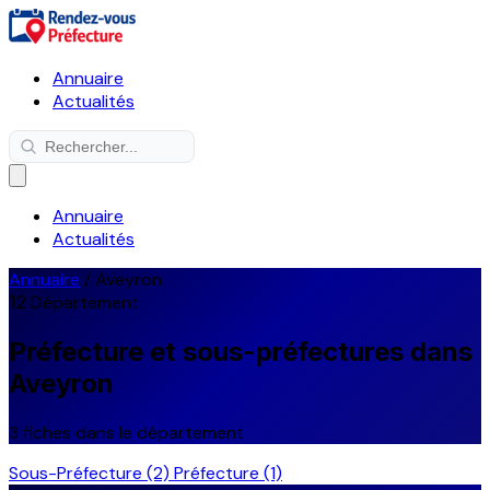
Annuaire
Actualités
Annuaire
Actualités
Annuaire
/
Aveyron
12
Département
Préfecture et sous-préfectures dans
Aveyron
3 fiches dans le département
Sous-Préfecture
(2)
Préfecture
(1)