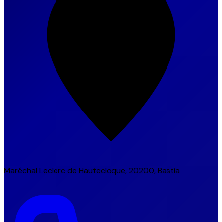
Maréchal Leclerc de Hautecloque, 20200, Bastia