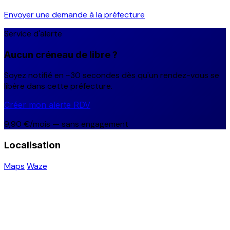
Envoyer une demande à la préfecture
Service d'alerte
Aucun créneau de libre ?
Soyez notifié en ~30 secondes dès qu'un rendez-vous se
libère dans cette préfecture.
Créer mon alerte RDV
9,90 €/mois — sans engagement
Localisation
Maps
Waze