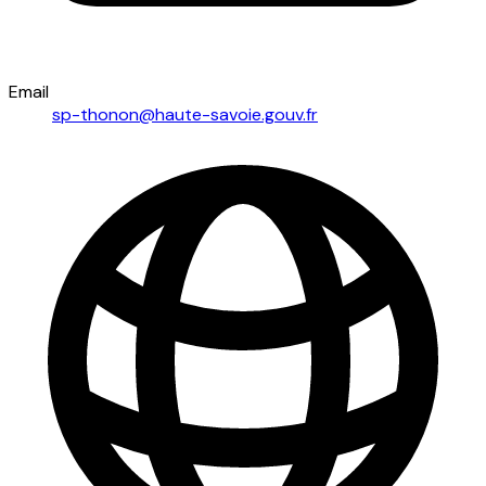
Email
sp-thonon@haute-savoie.gouv.fr