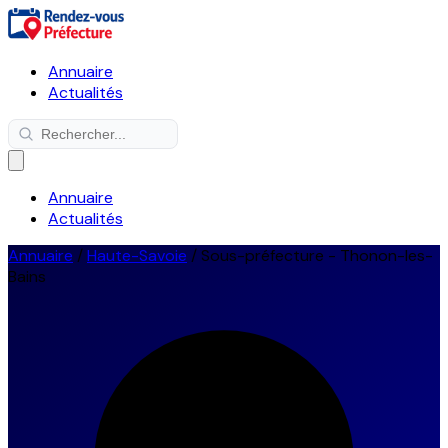
Annuaire
Actualités
Annuaire
Actualités
Annuaire
/
Haute-Savoie
/
Sous-préfecture - Thonon-les-
Bains