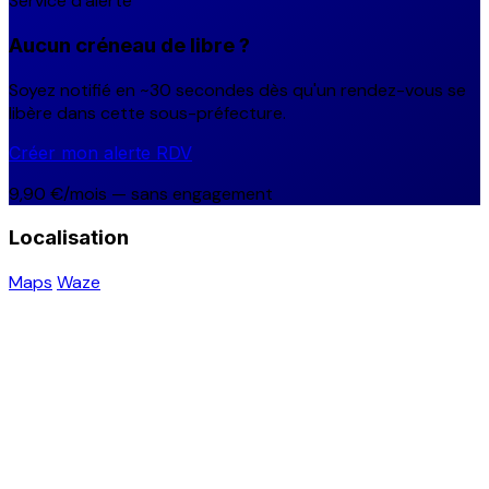
Service d'alerte
Aucun créneau de libre ?
Soyez notifié en ~30 secondes dès qu'un rendez-vous se
libère dans cette sous-préfecture.
Créer mon alerte RDV
9,90 €/mois — sans engagement
Localisation
Maps
Waze