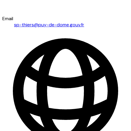
Email
sp-thiers@puy-de-dome.gouv.fr