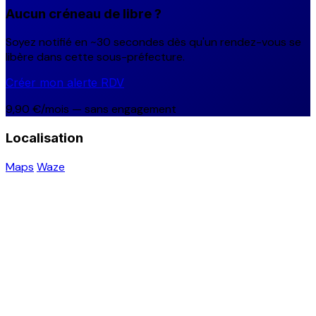
Aucun créneau de libre ?
Soyez notifié en ~30 secondes dès qu'un rendez-vous se
libère dans cette sous-préfecture.
Créer mon alerte RDV
9,90 €/mois — sans engagement
Localisation
Maps
Waze