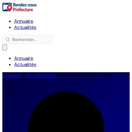
Annuaire
Actualités
Annuaire
Actualités
Annuaire
/
Puy-de-Dôme
/
Sous-préfecture - Thiers