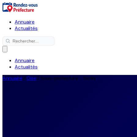
Annuaire
Actualités
Annuaire
Actualités
Annuaire
/
Oise
/
Sous-préfecture - Senlis