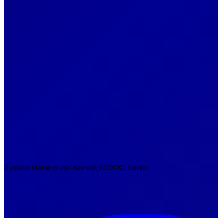
3 place Gérard-de-Nerval, 60300, Senlis