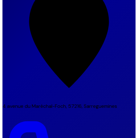
4 avenue du Maréchal-Foch, 57216, Sarreguemines