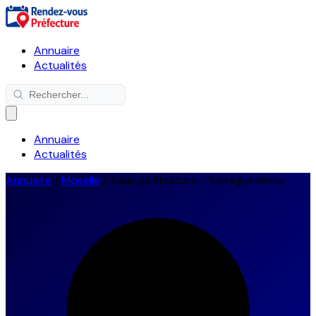
Annuaire
Actualités
Annuaire
Actualités
Annuaire
/
Moselle
/
Sous-préfecture - Sarreguemines