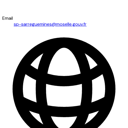
Email
sp-sarreguemines@moselle.gouv.fr