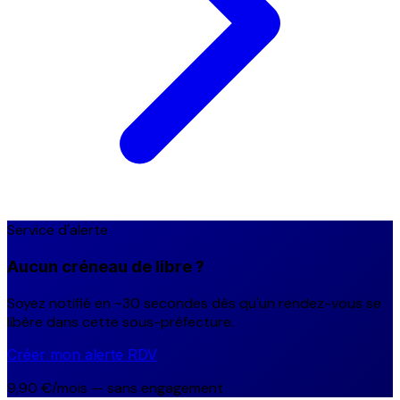
Service d'alerte
Aucun créneau de libre ?
Soyez notifié en ~30 secondes dès qu'un rendez-vous se
libère dans cette sous-préfecture.
Créer mon alerte RDV
9,90 €/mois — sans engagement