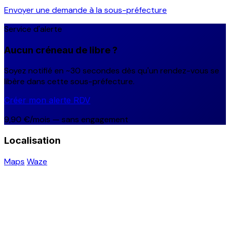
Envoyer une demande à la sous-préfecture
Service d'alerte
Aucun créneau de libre ?
Soyez notifié en ~30 secondes dès qu'un rendez-vous se
libère dans cette sous-préfecture.
Créer mon alerte RDV
9,90 €/mois — sans engagement
Localisation
Maps
Waze