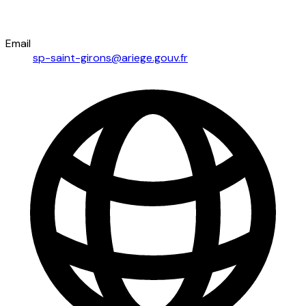
Email
sp-saint-girons@ariege.gouv.fr