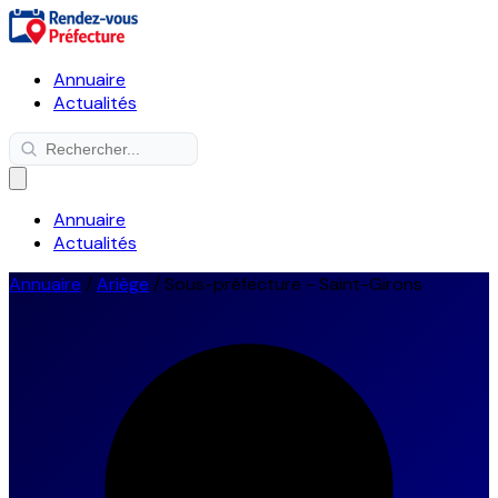
Annuaire
Actualités
Annuaire
Actualités
Annuaire
/
Ariège
/
Sous-préfecture - Saint-Girons