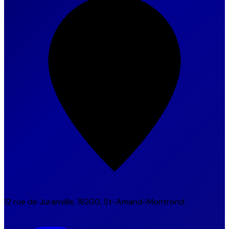
12 rue de Juranville, 18200, St-Amand-Montrond