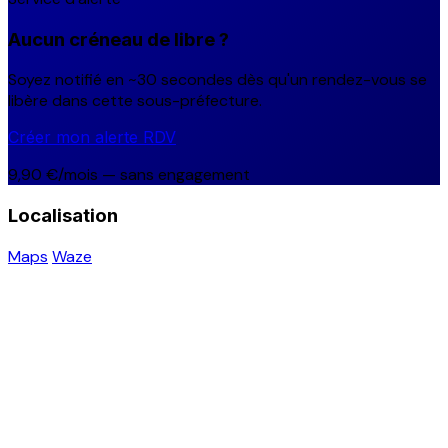
Aucun créneau de libre ?
Soyez notifié en ~30 secondes dès qu'un rendez-vous se
libère dans cette sous-préfecture.
Créer mon alerte RDV
9,90 €/mois — sans engagement
Localisation
Maps
Waze