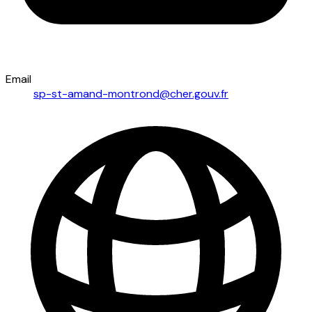
Email
sp-st-amand-montrond@cher.gouv.fr