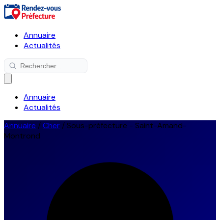
Annuaire
Actualités
Annuaire
Actualités
Annuaire
/
Cher
/
Sous-préfecture - Saint-Amand-
Montrond