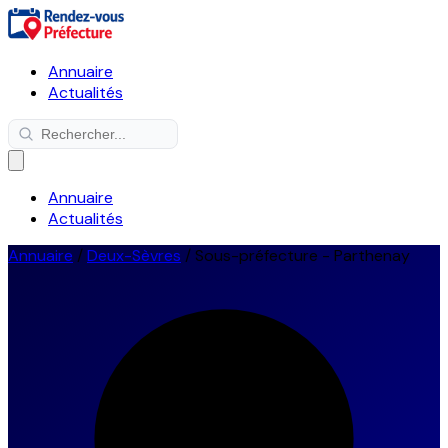
Annuaire
Actualités
Annuaire
Actualités
Annuaire
/
Deux-Sèvres
/
Sous-préfecture - Parthenay