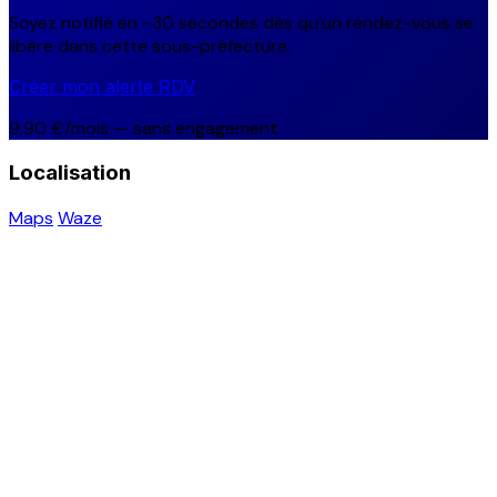
Soyez notifié en ~30 secondes dès qu'un rendez-vous se
libère dans cette sous-préfecture.
Créer mon alerte RDV
9,90 €/mois — sans engagement
Localisation
Maps
Waze