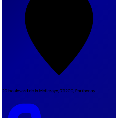
20 boulevard de la Meilleraye, 79200, Parthenay