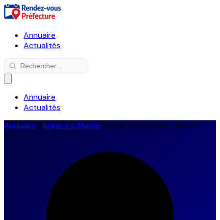
Annuaire
Actualités
Annuaire
Actualités
Annuaire
/
Seine-et-Marne
/
Sous-préfecture - Meaux