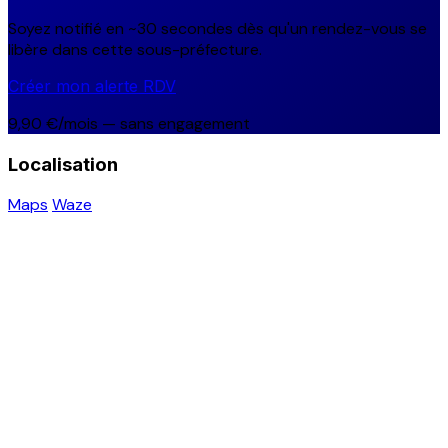
Soyez notifié en ~30 secondes dès qu'un rendez-vous se
libère dans cette sous-préfecture.
Créer mon alerte RDV
9,90 €/mois — sans engagement
Localisation
Maps
Waze