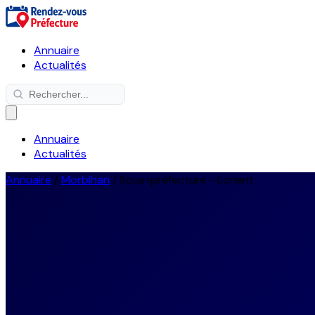
Annuaire
Actualités
Annuaire
Actualités
Annuaire
/
Morbihan
/
Sous-préfecture - Lorient