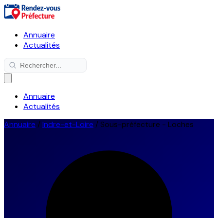
Annuaire
Actualités
Annuaire
Actualités
Annuaire
/
Indre-et-Loire
/
Sous-préfecture - Loches