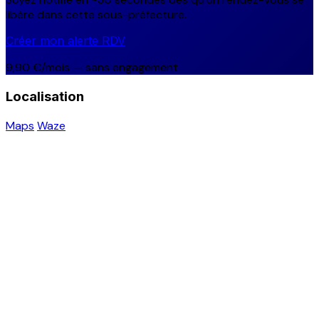
libère dans cette sous-préfecture.
Créer mon alerte RDV
9,90 €/mois — sans engagement
Localisation
Maps
Waze