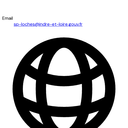
Email
sp-loches@indre-et-loire.gouv.fr