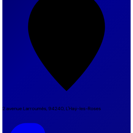
2 avenue Larroumès, 94240, L'Haÿ-les-Roses