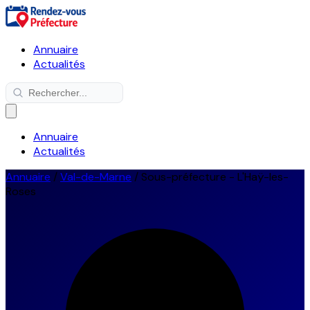
Annuaire
Actualités
Annuaire
Actualités
Annuaire
/
Val-de-Marne
/
Sous-préfecture - L'Haÿ-les-
Roses