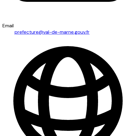
Email
prefecture@val-de-marne.gouv.fr