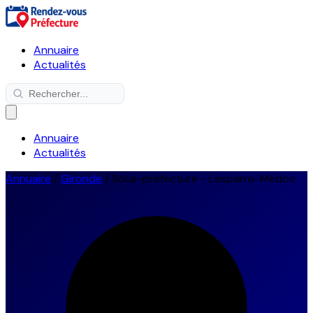
Annuaire
Actualités
Annuaire
Actualités
Annuaire
/
Gironde
/
Sous-préfecture - Lesparre-Médoc