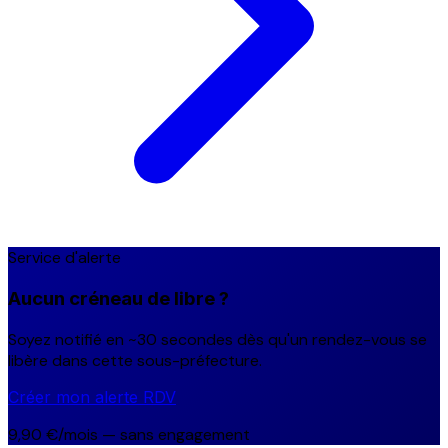
Service d'alerte
Aucun créneau de libre ?
Soyez notifié en ~30 secondes dès qu'un rendez-vous se
libère dans cette sous-préfecture.
Créer mon alerte RDV
9,90 €/mois — sans engagement