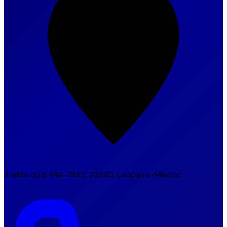
4 allée du 8-Mai-1945, 33340, Lesparre-Médoc