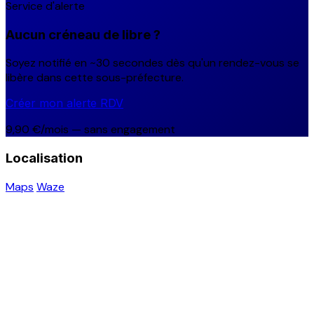
Service d'alerte
Aucun créneau de libre ?
Soyez notifié en ~30 secondes dès qu'un rendez-vous se
libère dans cette sous-préfecture.
Créer mon alerte RDV
9,90 €/mois — sans engagement
Localisation
Maps
Waze