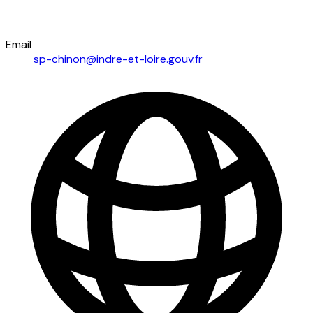
Email
sp-chinon@indre-et-loire.gouv.fr