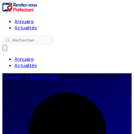
Annuaire
Actualités
Annuaire
Actualités
Annuaire
/
Indre-et-Loire
/
Sous-préfecture - Chinon