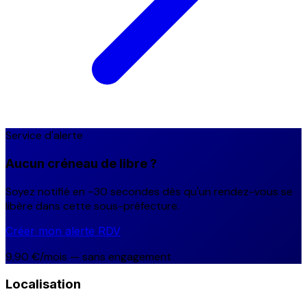
Service d'alerte
Aucun créneau de libre ?
Soyez notifié en ~30 secondes dès qu'un rendez-vous se
libère dans cette sous-préfecture.
Créer mon alerte RDV
9,90 €/mois — sans engagement
Localisation