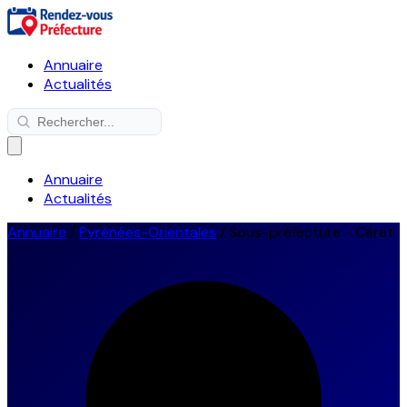
Annuaire
Actualités
Annuaire
Actualités
Annuaire
/
Pyrénées-Orientales
/
Sous-préfecture - Céret