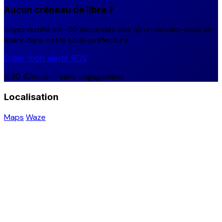
Aucun créneau de libre ?
Soyez notifié en ~30 secondes dès qu'un rendez-vous se
libère dans cette sous-préfecture.
Créer mon alerte RDV
9,90 €/mois — sans engagement
Localisation
Maps
Waze