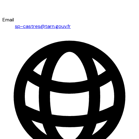
Email
sp-castres@tarn.gouv.fr