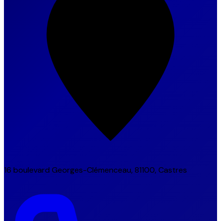
16 boulevard Georges-Clémenceau, 81100, Castres