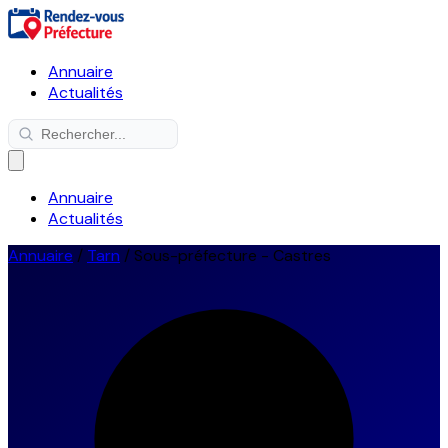
Annuaire
Actualités
Annuaire
Actualités
Annuaire
/
Tarn
/
Sous-préfecture - Castres