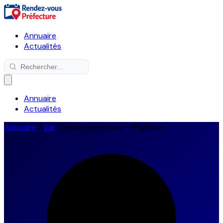
Annuaire
Actualités
Annuaire
Actualités
Annuaire
/
Var
/
Sous-préfecture - Brignoles