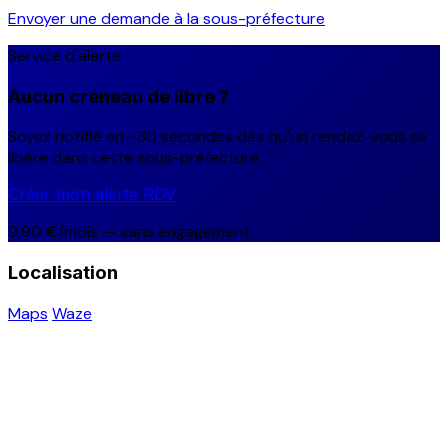
Envoyer une demande à la sous-préfecture
Service d'alerte
Aucun créneau de libre ?
Soyez notifié en ~30 secondes dès qu'un rendez-vous se
libère dans cette sous-préfecture.
Créer mon alerte RDV
9,90 €/mois — sans engagement
Localisation
Maps
Waze