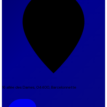
16 allée des Dames, 04400, Barcelonnette