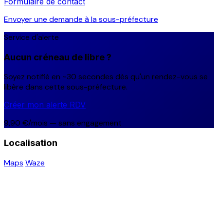
Formulaire de contact
Envoyer une demande à la sous-préfecture
Service d'alerte
Aucun créneau de libre ?
Soyez notifié en ~30 secondes dès qu'un rendez-vous se
libère dans cette sous-préfecture.
Créer mon alerte RDV
9,90 €/mois — sans engagement
Localisation
Maps
Waze