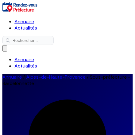
Annuaire
Actualités
Annuaire
Actualités
Annuaire
/
Alpes-de-Haute-Provence
/
Sous-préfecture -
Barcelonnette