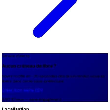
Service d'alerte
Aucun créneau de libre ?
Soyez notifié en ~30 secondes dès qu'un rendez-vous se
libère dans cette sous-préfecture.
Créer mon alerte RDV
9,90 €/mois — sans engagement
Localisation