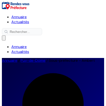
Annuaire
Actualités
Annuaire
Actualités
Annuaire
/
Puy-de-Dôme
/
Sous-préfecture - Ambert