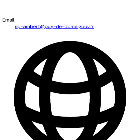
Email
sp-ambert@puy-de-dome.gouv.fr