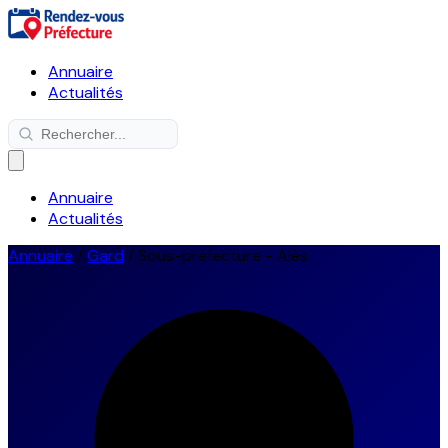
Annuaire
Actualités
Annuaire
Actualités
Annuaire
/
Gard
/
Sous-préfecture - Alès