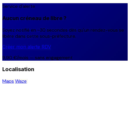
Service d'alerte
Aucun créneau de libre ?
Soyez notifié en ~30 secondes dès qu'un rendez-vous se
libère dans cette sous-préfecture.
Créer mon alerte RDV
9,90 €/mois — sans engagement
Localisation
Maps
Waze