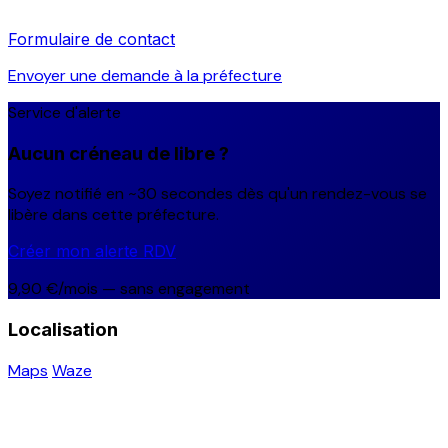
Formulaire de contact
Envoyer une demande à la préfecture
Service d'alerte
Aucun créneau de libre ?
Soyez notifié en ~30 secondes dès qu'un rendez-vous se
libère dans cette préfecture.
Créer mon alerte RDV
9,90 €/mois — sans engagement
Localisation
Maps
Waze