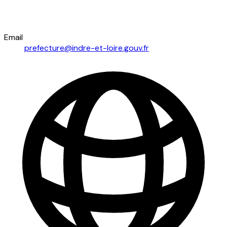
Email
prefecture@indre-et-loire.gouv.fr