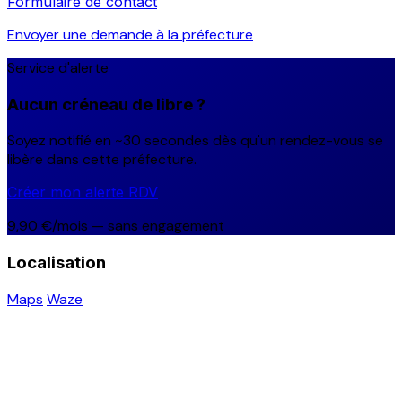
Formulaire de contact
Envoyer une demande à la préfecture
Service d'alerte
Aucun créneau de libre ?
Soyez notifié en ~30 secondes dès qu'un rendez-vous se
libère dans cette préfecture.
Créer mon alerte RDV
9,90 €/mois — sans engagement
Localisation
Maps
Waze