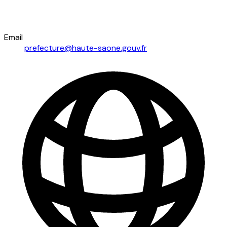
Email
prefecture@haute-saone.gouv.fr