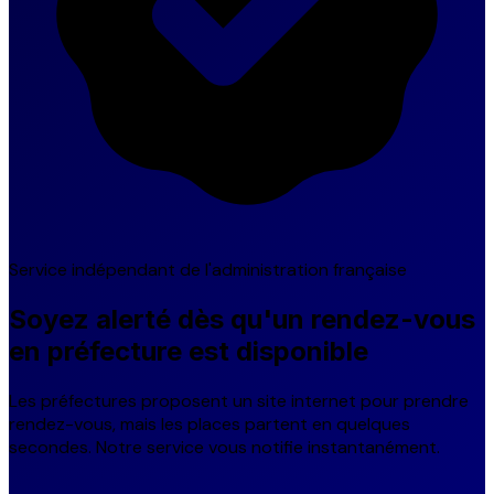
Service indépendant de l'administration française
Soyez alerté dès qu'un rendez-vous
en préfecture est disponible
Les préfectures proposent un site internet pour prendre
rendez-vous, mais les places partent en quelques
secondes. Notre service vous notifie instantanément.