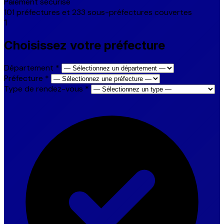
Paiement sécurisé
101 préfectures et 233 sous-préfectures couvertes
1
Choisissez votre préfecture
Département
*
Préfecture
*
Type de rendez-vous
*